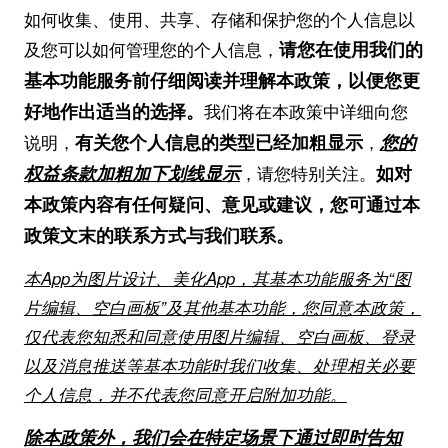
如何收集、使用、共享、存储和保护您的个人信息以
请您在使用我们的
及您可以如何管理您的个人信息，
基本功能服务前仔细阅读并理解本政策，以便您更
好地作出适当的选择。
我们将在本政策中详细向您
有关您个人信息的类型已经加粗显示
您的
说明，
，
权益条款加粗加下划线显示
如对
，请您特别关注。
本政策内容有任何疑问、意见或建议，您可通过本
政策文末的联系方式与我们联系。
本App为
图片设计、美化
App，
其
基本功能服务为“
图
片编辑
、
空白画板
”
及其他基本功能，
您同意
本
政策，
仅代表您
知悉和同意使用图片编辑
、
空白画板、
登录
以及消息推送等
基本功能
时我们收集
、处理
相关
必要
个人信息
，并不代表您同意开启附加功能
。
除本政策外，我们会在特定场景下通过即时告知